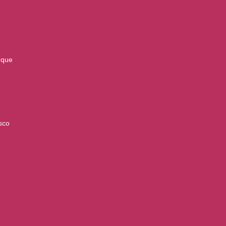
 que
sco