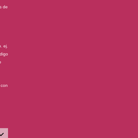
s de
 ej.
digo
e
 con