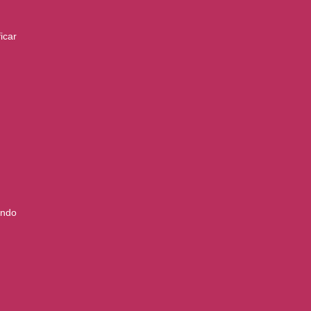
icar
ando