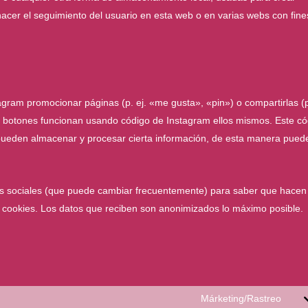
hacer el seguimiento del usuario en esta web o en varias webs con fine
ram promocionar páginas (p. ej. «me gusta», «pin») o compartirlas (p.
s botones funcionan usando código de Instagram ellos mismos. Este có
 pueden almacenar y procesar cierta información, de esta manera pued
edes sociales (que puede cambiar frecuentemente) para saber que hacen
 cookies. Los datos que reciben son anonimizados lo máximo posible.
Márketing/Rastreo